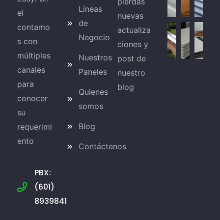
pierdas
Líneas
el
nuevas
de
contamo
actualiza
Negocio
s con
ciones y
múltiples
Nuestros
post de
canales
Paneles
nuestro
para
blog
Quienes
conocer
somos
su
Blog
requerimi
ento
Contáctenos
PBX:
(601)
8939841