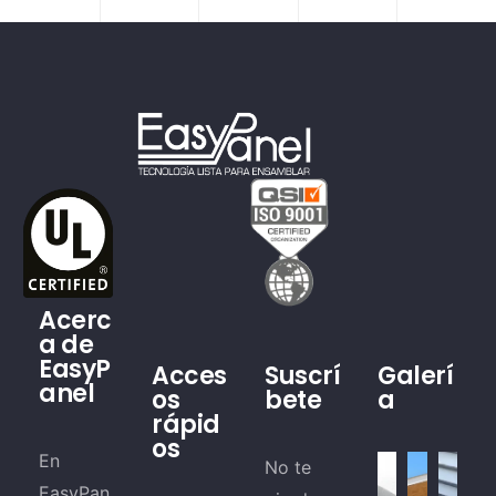
Acerc
a de
EasyP
Acces
Suscrí
Galerí
anel
os
bete
a
rápid
os
En
No te
EasyPan